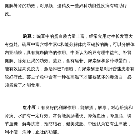
健脾补肾的功效，对尿频、遗精及一些妇科功能性疾病有辅助疗
效。
豌豆：
豌豆中的蛋白质含量丰富，经常食用对生长发育大
有益处。碗豆中富含维生素C和能分解体内亚硝胺的酶，可以分解体
内亚硝胺，具有抗癌防癌的作用。中医认为碗豆有理中益气、补肾
健脾、除烦止渴的功效。芸豆，含有皂苷、尿素酶和多种球蛋白，
能有效提高免疫力，激活淋巴T细胞，而尿素酶更是对肝昏迷患者有
较好疗效。芸豆子粒中含有一种在高温下才能被破坏的毒蛋白，必
须煮透了才能食用。
红小豆：
有良好的利尿作用，能解酒，解毒，对心脏病和
肾病、水肿有一定疗效。常食能润肠通便、降落血压，降血脂、调
节血糖，解毒抗癌，预防结石，健美减肥。中医认为它有生津液，
利小便，消肿，止吐的功能。