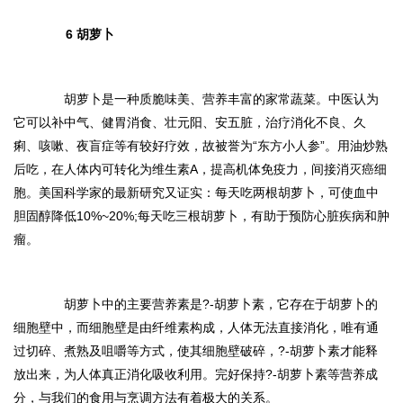
6 胡萝卜
胡萝卜是一种质脆味美、营养丰富的家常蔬菜。中医认为
它可以补中气、健胃消食、壮元阳、安五脏，治疗消化不良、久
痢、咳嗽、夜盲症等有较好疗效，故被誉为
“
东方小人参
”
。用油炒熟
后吃，在人体内可转化为维生素A，提高机体免疫力，间接消灭癌细
胞。美国科学家的最新研究又证实：每天吃两根胡萝卜，可使血中
胆固醇降低10%~20%;每天吃三根胡萝卜，有助于预防心脏疾病和肿
瘤。
胡萝卜中的主要营养素是
?-
胡萝卜素，它存在于胡萝卜的
细胞壁中，而细胞壁是由纤维素构成，人体无法直接消化，唯有通
过切碎、煮熟及咀嚼等方式，使其细胞壁破碎，
?-
胡萝卜素才能释
放出来，为人体真正消化吸收利用。完好保持
?-
胡萝卜素等营养成
分，与我们的食用与烹调方法有着极大的关系。