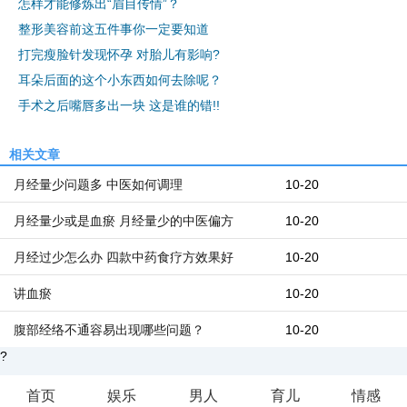
怎样才能修炼出“眉目传情”？
整形美容前这五件事你一定要知道
打完瘦脸针发现怀孕 对胎儿有影响?
耳朵后面的这个小东西如何去除呢？
手术之后嘴唇多出一块 这是谁的错!!
相关文章
月经量少问题多 中医如何调理
10-20
月经量少或是血瘀 月经量少的中医偏方
10-20
月经过少怎么办 四款中药食疗方效果好
10-20
讲血瘀
10-20
腹部经络不通容易出现哪些问题？
10-20
?
首页
娱乐
男人
育儿
情感