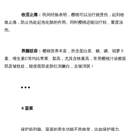
收涩止痛：
民间经验表明，樱桃可以治疗烧烫伤，起到收
敛止痛，防止伤处起泡化脓的作用。同时樱桃还能治疗轻、重度冻
伤。
养颜驻容：
樱桃营养丰富，所含蛋白质、糖、磷、胡萝卜
素、维生素C等均比苹果、梨高，尤其含铁量高，常用樱桃汁涂擦面
部及皱纹处，能使面部皮肤红润嫩白，去皱消斑！
● ● ●
4 菠菜
保护前列腺。菠菜的养生功能不胜枚举，比如保护视力、