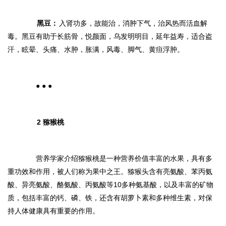
黑豆：
入肾功多，故能治，消肿下气，治风热而活血解
毒。黑豆有助于长筋骨，悦颜面，乌发明明目，延年益寿，适合盗
汗，眩晕、头痛、水肿，胀满，风毒、脚气、黄疸浮肿。
● ● ●
2 猕猴桃
营养学家介绍猕猴桃是一种营养价值丰富的水果，具有多
重功效和作用，被人们称为果中之王。猕猴头含有亮氨酸、苯丙氨
酸、异亮氨酸、酪氨酸、丙氨酸等10多种氨基酸，以及丰富的矿物
质，包括丰富的钙、磷、铁，还含有胡萝卜素和多种维生素，对保
持人体健康具有重要的作用。