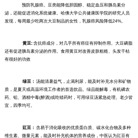
预防乳腺癌。豆类能降低胆固醇、稳定血压和胰岛素分
泌，还能促进消化系统健康。哈佛大学公共健康医学院的研究人员
发现，每周最少吃两次大豆制品的女性，乳腺癌风险降低24%。
黄豆:
含抗癌成分，对几乎所有癌症有抑制作用。大豆磷脂
还有促进胰岛素分泌的作用。食用黄豆对改善皮肤粗糙、头发干枯
有很好的功效
绿豆：
汤能清暑益气，止渴利尿，能及时补充水分和矿物
质，是夏天或高温环境工作者的首选饮品。绿品能解毒，有机磷农
药、铅、酒精中毒(醉酒)或吃错药时，可用绿豆汤紧急处理。老少皆
宜，四季均可。
豇豆：
含易于消化吸收的优质蛋白质、碳水化合物及多种
维生素、微量元素，能及时补充机体的营养成份，中医认为豇豆有