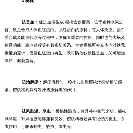
3 樱桃
抗贫血：
促进血液生成 樱桃含铁量高，位于各种水果之
首。铁是合成人体血红蛋白、肌红蛋白的原料，在人体免疫、蛋白
质合成及能量代谢等过程中，发挥着重要的作用，同时也与大脑及
神经功能、衰老过程等有着密切关系。常食樱桃可补充体内对铁元
素量的需求，促进血红蛋白再生，既可防治缺铁性贫血，又可增强
体质，健脑益智。
防治麻疹：
麻疹流行时，给小儿饮用樱桃汁能够预防感
染。樱桃核则具有发汗透疹解毒的作用。
祛风胜湿、杀虫：
樱桃性温热，兼具补中益气之功，能祛
风除湿，对风湿腰腿疼痛有良效。樱桃树根还具有很强的驱虫、杀
虫作用，可驱杀蛔虫、蛲虫、绦虫等。