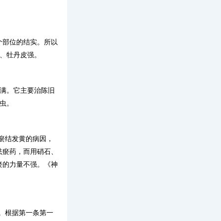
个部位的结实。所以
、牡丹皮强。
烦满。它主要治陈旧
虫。
瘀结发黄的病因，
祛瘀药，而用硝石、
瘀的力量不强。《神
。根据第一条第一