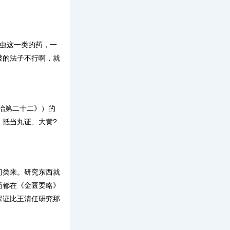
。
?虫这一类的药，一
破的法子不行啊，就
治第二十二》）的
抵当丸证、大黄?
门类来。研究东西就
药都在《金匮要略》
保证比王清任研究那