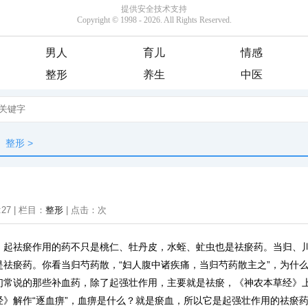
男人
育儿
情感
整形
养生
中医
整形
>
:27 | 栏目：
整形
| 点击：
次
，起祛瘀作用的药不只是桃仁、牡丹皮，水蛭、虻虫也是祛瘀药。当归、
是祛瘀药。你看当归芍药散，“妇人腹中诸疾痛，当归芍药散主之”，为什
们常说的那些补血药，除了起强壮作用，主要就是祛瘀，《神农本草经》
经》解作“逐血痹”，血痹是什么？就是瘀血，所以它是起强壮作用的祛瘀