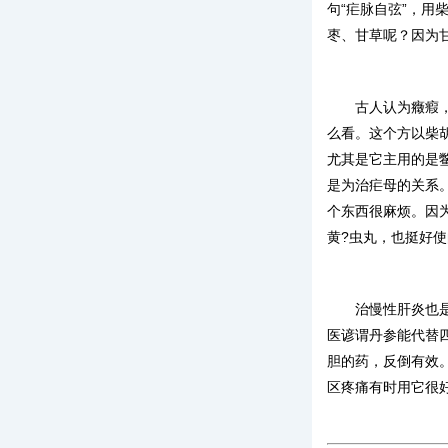
句“疟脉自弦”，
枣、甘草呢？因为
古人认为癥瘕
么看。这个方以柴
尤其是它主用的是
是为治疟母的关系
个东西很麻烦。因
黄?虫丸，也挺好
治慢性肝炎也
医谚谓丹参能代替
胆的药，反倒有效
区疼痛有时用它很