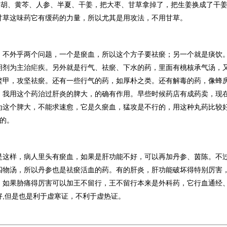
用柴胡、黄芩、人参、半夏、干姜，把大枣、甘草拿掉了，把生姜换成了干
甘草这味药它有缓药的力量，所以尤其是用攻法，不用甘草。
，不外乎两个问题，一个是瘀血，所以这个方子要祛瘀；另一个就是痰饮
胡剂为主治疟疾。另外就是行气、祛瘀、下水的药，里面有桃核承气汤，又
鳖甲，攻坚祛瘀。还有一些行气的药，如厚朴之类。还有解毒的药，像蜂
。我用这个药治过肝炎的脾大，的确有作用。早些时候药店有成药卖，现
为这个脾大，不能求速愈，它是久瘀血，猛攻是不行的，用这种丸药比较
使的。
是这样，病人里头有瘀血，如果是肝功能不好，可以再加丹参、茵陈。不
四物汤，所以丹参也是祛瘀活血的药。有的肝炎，肝功能破坏得特别厉害
。如果胁痛得厉害可以加王不留行，王不留行本来是外科药，它行血通经
好
,
但是也是利于虚寒证，不利于虚热证。