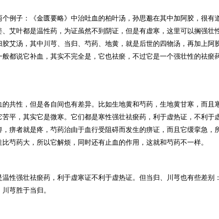
两个例子：《金匮要略》中治吐血的柏叶汤，孙思邈在其中加阿胶，很有
姜、艾叶都是温性药，为证虽然不到阴证，但是有虚寒，这里可以搁强壮
归胶艾汤，其中川芎、当归、芍药、地黄，就是后世的四物汤，再加上阿
一般都说它补血，其实不完全是，它也祛瘀，不过它是一个强壮性的祛瘀
血的共性，但是各自间也有差异。比如生地黄和芍药，生地黄甘寒，而且
它苦平，其实它是微寒。它们都是寒性强壮祛瘀药，利于虚热证，不利于
痹，痹者就是疼，芍药治由于血行受阻碍而发生的痹证，而且它缓挛急，
性比芍药大，所以它解烦，同时还有止血的作用，这就和芍药不一样。
是温性强壮祛瘀药，利于虚寒证不利于虚热证。但当归、川芎也有些差别
，川芎胜于当归。