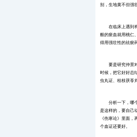
别，生地黄不但强
在临床上遇到
般的瘀血就用桃仁
得用强壮性的祛瘀
要是研究仲景
时候，把它好好总
虫丸证、桂枝茯苓
分析一下，哪
是这样的，要自己
《伤寒论》里面，
个血证还要好。