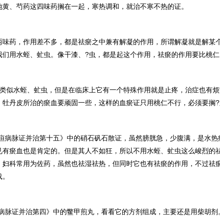
地黄、芍药这四味药搁在一起，寒热调和，就治不寒不热的证。
两味药，作用差不多，都是祛瘀之中兼有解凝的作用，所谓解凝就是解某
我们用水蛭、虻虫。像干漆、?虫，都是起这个作用，祛瘀的作用要比桃仁
，类似水蛭、虻虫，但是在临床上它有一个特殊作用就是止疼，治症也有
、牡丹皮所治的瘀血要顽固一些，这样的血瘀证只用桃仁不行，必须要搁?
黄疸病脉证并治第十五》中的硝石矾石散证，虽然膀胱急，少腹满，是水热
见有瘀血也是肯定的。但是其人不如狂，所以不用水蛭、虻虫这么峻烈的
，妇科常用为佐药，虽然也祛湿祛热，但同时它也有祛瘀的作用，不过祛
载。
疟病脉证并治第四》中的鳖甲煎丸，看看它的方剂组成，主要还是用柴胡剂