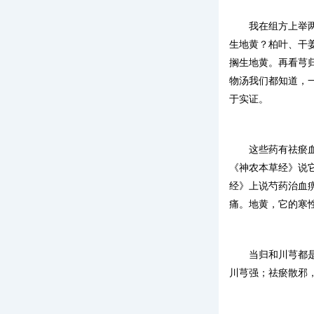
我在组方上举
生地黄？柏叶、干
搁生地黄。再看芎
物汤我们都知道，
于实证。
这些药有祛瘀
《神农本草经》说
经》上说芍药治血
痛。地黄，它的寒
当归和川芎都
川芎强；祛瘀散邪