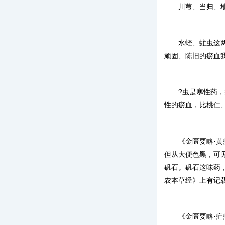
川芎、当归、
水蛭、虻虫这
顽固、陈旧的瘀血
?虫是寒性药
性的瘀血，比桃仁
《金匮要略·
但从大便色黑，可
矾石。矾石这味药
农本草经》上有记
《金匮要略·