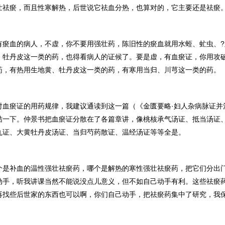
壮祛瘀，而且性寒解热，后世说它祛血分热，也算对的，它主要还是祛瘀
有瘀血的病人，不虚，你不要用强壮药，陈旧性的瘀血就用水蛭、虻虫、
、牡丹皮这一类的药，也得看病人的证候了。要是虚，有血瘀证，你用攻
药，有热用生地黄、牡丹皮这一类的药，有寒用当归、川芎这一类的药。
对血瘀证的用药规律，我建议通读到这一篇（《金匮要略·妇人杂病脉证并
结一下。仲景书把血瘀证分散在了各篇章讲，像桃核承气汤证、抵当汤证、
丸证、大黄牡丹皮汤证、当归芍药散证、温经汤证等等全是。
个是补血的温性强壮祛瘀药，哪个是解热的寒性强壮祛瘀药，把它们分出
动手，听我讲课当然不能说没点儿意义，但不如自己动手有利。这些祛瘀
再找些后世家的东西也可以啊，你们自己动手，把祛瘀药集中了研究，我