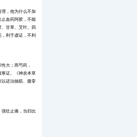
道理，他为什么不加
性止血药阿胶，不能
胶、甘草、艾叶。四
药，利于虚证，不利
寒性大；而芍药，
虚寒证。《神农本草
所以还治抽筋、腹挛
：强壮止痛，当归比