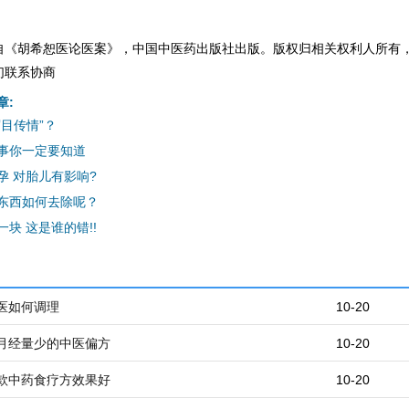
自《胡希恕医论医案》，中国中医药出版社出版。版权归相关权利人所有
们联系协商
章:
目传情”？
事你一定要知道
孕 对胎儿有影响?
东西如何去除呢？
块 这是谁的错!!
医如何调理
10-20
月经量少的中医偏方
10-20
款中药食疗方效果好
10-20