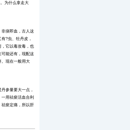
姜。为什么拿走大
。非痰即血，古人这
有?虫、牡丹皮，
房，它以毒攻毒，也
在可能还有，现配这
好。现在一般用大
过丹参量要大一点，
，一用祛瘀活血合利
、祛瘀定痛，所以肝