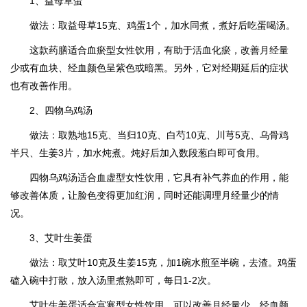
1、益母草蛋
做法：取益母草15克、鸡蛋1个，加水同煮，煮好后吃蛋喝汤。
这款药膳适合血瘀型女性饮用，有助于活血化瘀，改善月经量
少或有血块、经血颜色呈紫色或暗黑。另外，它对经期延后的症状
也有改善作用。
2、四物乌鸡汤
做法：取熟地15克、当归10克、白芍10克、川芎5克、乌骨鸡
半只、生姜3片，加水炖煮。炖好后加入数段葱白即可食用。
四物乌鸡汤适合血虚型女性饮用，它具有补气养血的作用，能
够改善体质，让脸色变得更加红润，同时还能调理月经量少的情
况。
3、艾叶生姜蛋
做法：取艾叶10克及生姜15克，加1碗水煎至半碗，去渣。鸡蛋
磕入碗中打散，放入汤里煮熟即可，每日1-2次。
艾叶生姜蛋适合宫寒型女性饮用，可以改善月经量少、经血颜