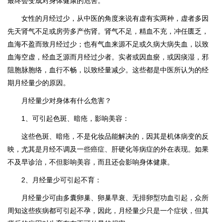
最终会变成对身体健康的危害。
女性的月经过少，从中医的角度来说有虚有实两种，虚者多因
先天肾气不足或房劳多产伤肾。肾气不足，精血不充，冲任匮乏，
血海不盈而致月经过少；也有气血来源不足或久病大病失血，以致
血海空虚，经血乏源而月经过少者。实者或因血瘀，或因痰湿，邪
阻胞脉胞络，血行不畅，以致经量减少。这些都是中医所认为的经
期月经量少的原因。
月经量少对身体有什么危害？
1、可引起色斑、暗疮，影响美容：
这些色斑、暗疮，不是化妆品能解决的，因其是机体病变的反
映，尤其是月经不调及一些癌症、肝硬化等病症的外在表现。如果
不及早诊治，不但影响美容，而且还会影响身体健康。
2、月经量少可引起不育：
月经量少可由多囊卵巢、卵巢早衰、无排卵型功血引起，众所
周知这些疾病都可引起不孕，因此，月经量少只是一个症状，但其