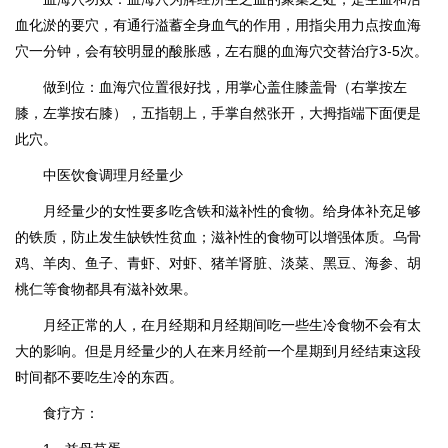
血化淤的要穴，有通行溢蓄全身血气的作用，用指尖用力点按血海
穴一分钟，会有较明显的酸胀感，左右腿的血海穴交替治疗3-5次。
做到位：血海穴位置很好找，用掌心盖住膝盖骨（右掌按左
膝，左掌按右膝），五指朝上，手掌自然张开，大拇指端下面便是
此穴。
中医饮食调理月经量少
月经量少的女性要多吃含铁和滋补性的食物。给身体补充足够
的铁质，防止发生缺铁性贫血；滋补性的食物可以增强体质。乌骨
鸡、羊肉、鱼子、青虾、对虾、猪羊肾脏、淡菜、黑豆、海参、胡
桃仁等食物都具有滋补效果。
月经正常的人，在月经期和月经期间吃一些生冷食物不会有太
大的影响。但是月经量少的人在来月经前一个星期到月经结束这段
时间都不要吃生冷的东西。
食疗方：