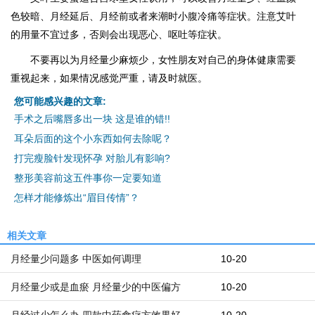
色较暗、月经延后、月经前或者来潮时小腹冷痛等症状。注意艾叶
的用量不宜过多，否则会出现恶心、呕吐等症状。
不要再以为月经量少麻烦少，女性朋友对自己的身体健康需要
重视起来，如果情况感觉严重，请及时就医。
您可能感兴趣的文章:
手术之后嘴唇多出一块 这是谁的错!!
耳朵后面的这个小东西如何去除呢？
打完瘦脸针发现怀孕 对胎儿有影响?
整形美容前这五件事你一定要知道
怎样才能修炼出“眉目传情”？
相关文章
月经量少问题多 中医如何调理
10-20
月经量少或是血瘀 月经量少的中医偏方
10-20