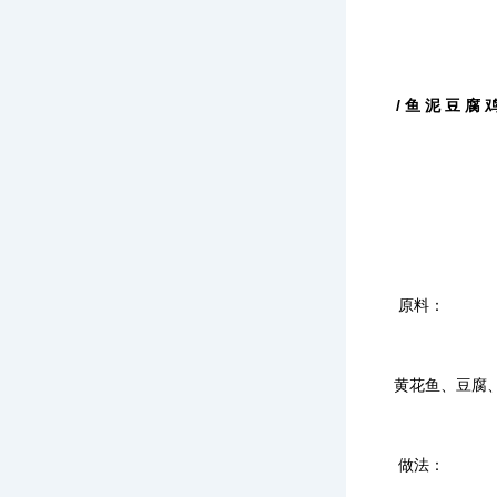
/ 鱼 泥 豆 腐 鸡
原料：
黄花鱼、豆腐
做法：