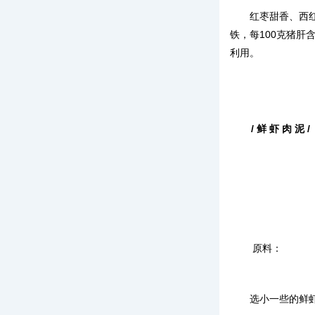
红枣甜香、西
铁，每100克猪肝
利用。
/ 鲜 虾 肉 泥 /
原料：
选小一些的鲜虾