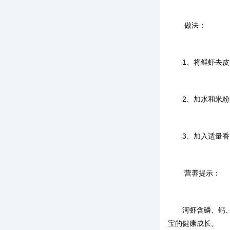
做法：
1、将鲜虾去
2、加水和米
3、加入适量
营养提示：
河虾含磷、钙
宝的健康成长。