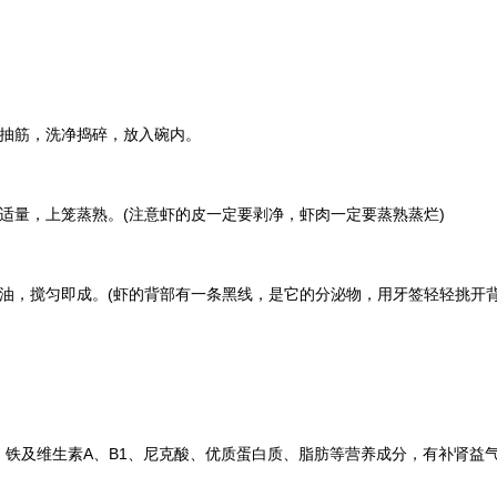
皮抽筋，洗净捣碎，放入碗内。
粉适量，上笼蒸熟。(注意虾的皮一定要剥净，虾肉一定要蒸熟蒸烂)
香油，搅匀即成。(虾的背部有一条黑线，是它的分泌物，用牙签轻轻挑开背
、铁及维生素A、B1、尼克酸、优质蛋白质、脂肪等营养成分，有补肾益