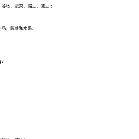
、谷物、蔬菜、扁豆、豌豆；
制品、蔬菜和水果。
 /