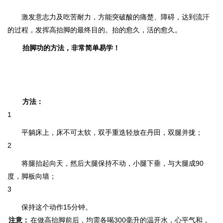
激发意志力及吃苦耐力，方能突破酸的痛楚、障碍，达到流汗
的过程，发挥高抬脚的最终目的。抬的愈久，活的愈久。
抬脚功的方法，非常简单易学！
方法：
1
平躺床上，床不可太软，双手重迭轻放在丹田，双腿并拢；
2
将腿抬起向天，然后大腿保持不动，小腿下垂，与大腿成90
度，脚板向墙；
3
保持这个动作15分钟。
注意：
在做高抬脚前后，均需各喝300毫升的温开水，心平气和，