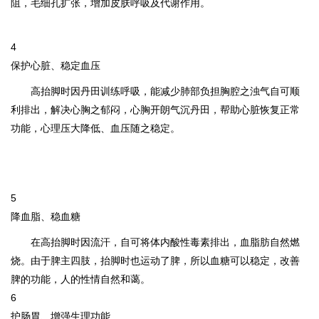
阻，毛细孔扩张，增加皮肤呼吸及代谢作用。
4
保护心脏、稳定血压
高抬脚时因丹田训练呼吸，能减少肺部负担胸腔之浊气自可顺
利排出，解决心胸之郁闷，心胸开朗气沉丹田，帮助心脏恢复正常
功能，心理压大降低、血压随之稳定
。
5
降血脂、稳血糖
在高抬脚时因流汗，自可将体内酸性毒素排出，血脂肪自然燃
烧。由于脾主四肢，抬脚时也运动了脾，所以血糖可以稳定，改善
脾的功能，人的性情自然和蔼。
6
护肠胃、增强生理功能