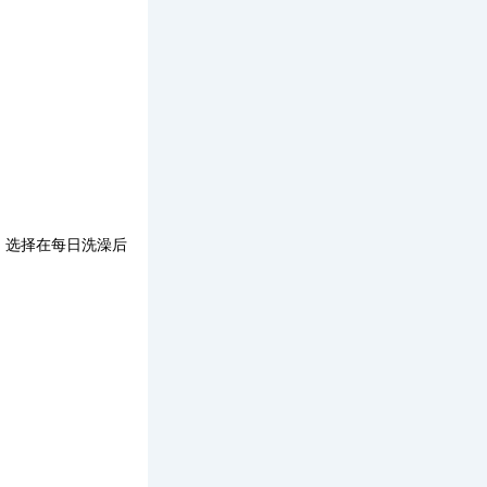
，选择在每日洗澡后
。