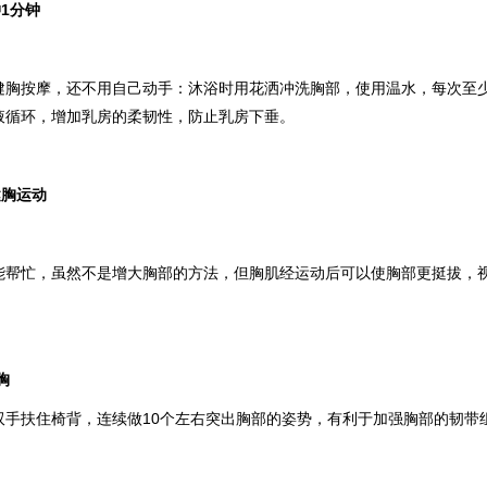
1分钟
健胸按摩，还不用自己动手：沐浴时用花洒冲洗胸部，使用温水，每次至
液循环，增加乳房的柔韧性，防止乳房下垂。
健胸运动
能帮忙，虽然不是增大胸部的方法，但胸肌经运动后可以使胸部更挺拔，
胸
双手扶住椅背，连续做10个左右突出胸部的姿势，有利于加强胸部的韧带