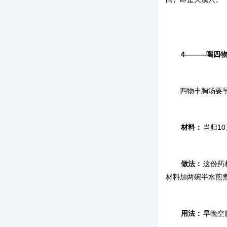
4———喝四
四物丰胸汤要
材料：
当归1
做法：
这份药
材料加两碗半水煎
用法：
早晚空