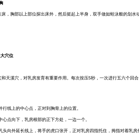
胸
在床，胸部以上部位探出床外，然后挺起上半身，双手做如蛙泳般的划水
三大穴位
穴和天溪穴，对乳房发育有重要作用。每次按压5秒，一次进行五六个回
并行线上的中心点，正对到胸骨上的位置。
中心点向下，乳房根部的正下方处，一边一个。
乳头向外延长线上，将手的虎口张开，正对乳房四指托住，拇指对着乳房