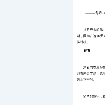
6———每月1
从月经来的第1
期，因为在这10
佳时机。
穿着
穿着内衣最好
部看来更丰满，也
防止下垂的。
简单的数字，