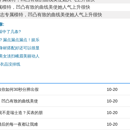
属模特，凹凸有致的曲线美使她人气上升很快
章:
踩中了几条?
？漏点漏点漏点！娱乐
身材搭配好还可以很显
美女淡扫峨眉美丽动人
容衣品没掉线
你如何30秒分辨出假
10-20
，凹凸有致的曲线美使
10-20
de”就不是瑞士造？买表的朋
10-20
婚后的每一夜都让我难
10-20