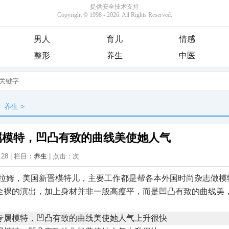
男人
育儿
情感
整形
养生
中医
养生
>
属模特，凹凸有致的曲线美使她人气
:28 | 栏目：
养生
| 点击：
次
伊拉姆，美国新晋模特儿，主要工作都是帮各本外国时尚杂志做模
全裸的演出，加上身材并非一般高瘦平，而是凹凸有致的曲线美