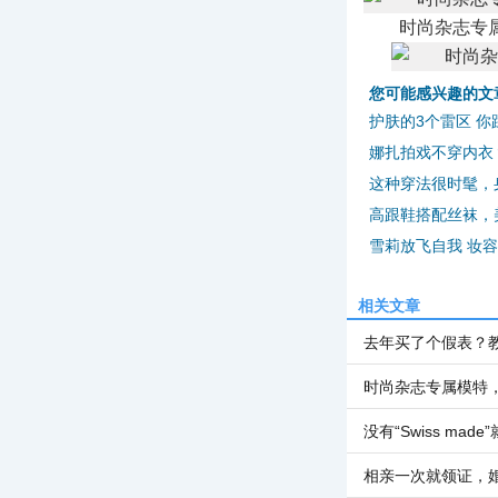
时尚杂志专
您可能感兴趣的文
护肤的3个雷区 你
娜扎拍戏不穿内衣
这种穿法很时髦，
高跟鞋搭配丝袜，
雪莉放飞自我 妆
相关文章
去年买了个假表？教
时尚杂志专属模特
没有“Swiss ma
相亲一次就领证，