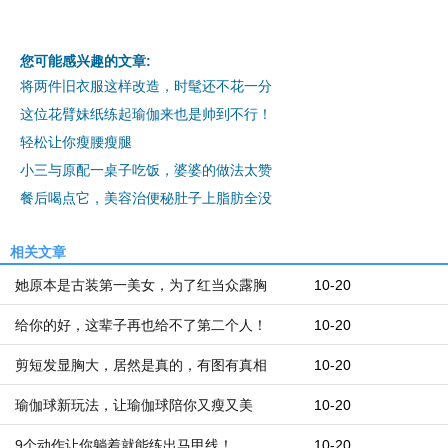
您可能感兴趣的文章:
将两件旧衣服这样改造，时髦还不花一分
这位花臂妹纸练起瑜伽来也是帅到不行！
轻松让你瘦腰瘦腿
小三与原配一桌子吃饭，婆婆的做法太赞
餐后喝点它，美容治便秘肚子上脂肪全没
相关文章
她原本是古装第一美女，为了红当众露胸
10-20
给你的好，这辈子再也给不了第二个人！
10-20
剪短发显胸大，居然是真的，有图有真相
10-20
瑜伽球新玩法，让瑜伽球陪你又瘦又美
10-20
9个动作让你躺着就能练出马甲线！
10-20